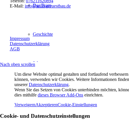
Telefon:
076211620894
Das Team
E-Mail:
info@wild-geruestbau.de
Geschichte
Impressum
Datenschutzerklärung
AGB
Jobs
Nach oben scrollen
Um diese Website optimal gestalten und fortlaufend verbessern
können, verwenden wir Cookies. Weitere Informationen finden
unserer
Datenschutzerklärung
.
Wenn Sie das Setzen von Cookies unterbinden möchten, könne
Kontakt
dies mithilfe
dieses Browser Add-Ons
einrichten.
Verweigern
Akzeptieren
Cookie-Einstellungen
Cookie- und Datenschutzeinstellungen
Suche