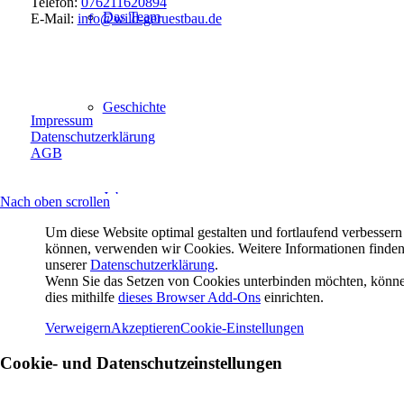
Telefon:
076211620894
Das Team
E-Mail:
info@wild-geruestbau.de
Geschichte
Impressum
Datenschutzerklärung
AGB
Jobs
Nach oben scrollen
Um diese Website optimal gestalten und fortlaufend verbessern
können, verwenden wir Cookies. Weitere Informationen finden
unserer
Datenschutzerklärung
.
Wenn Sie das Setzen von Cookies unterbinden möchten, könne
Kontakt
dies mithilfe
dieses Browser Add-Ons
einrichten.
Verweigern
Akzeptieren
Cookie-Einstellungen
Cookie- und Datenschutzeinstellungen
Suche